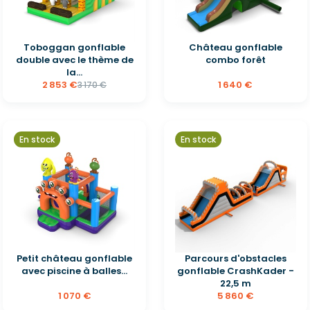
Toboggan gonflable
Château gonflable
double avec le thème de
combo forêt
la...
2 853 €
1 640 €
3 170 €
En stock
En stock
Petit château gonflable
Parcours d'obstacles
avec piscine à balles...
gonflable CrashKader -
22,5 m
1 070 €
5 860 €