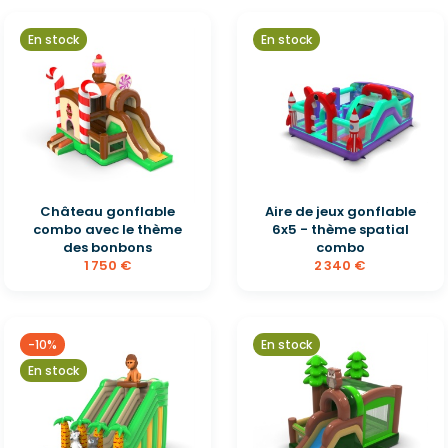
En stock
En stock
Château gonflable
Aire de jeux gonflable
combo avec le thème
6x5 - thème spatial
des bonbons
combo
1 750 €
2 340 €
-10%
En stock
En stock