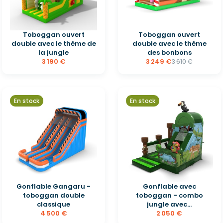
Toboggan ouvert
Toboggan ouvert
double avec le thème de
double avec le thème
la jungle
des bonbons
3 190 €
3 249 €
3 610 €
En stock
En stock
Gonflable Gangaru -
Gonflable avec
toboggan double
toboggan - combo
classique
jungle avec...
4 500 €
2 050 €