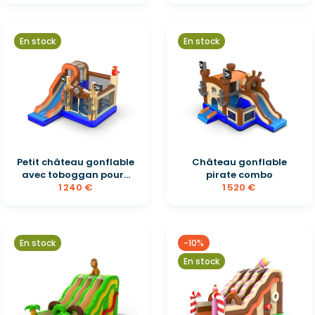
En stock
En stock
Petit château gonflable
Château gonflable
avec toboggan pour...
pirate combo
1 240 €
1 520 €
En stock
-10%
En stock