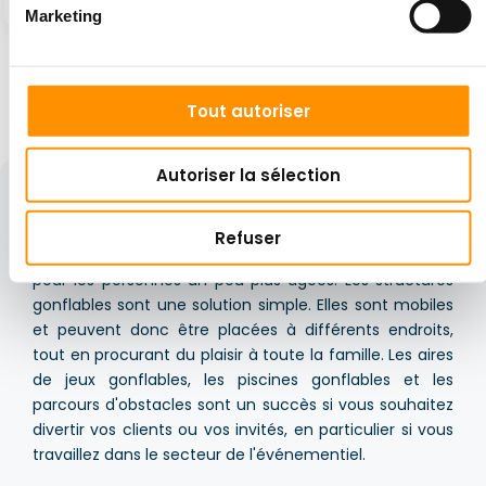
3 620 €
2 340 €
Marketing
…
Tout autoriser
1
2
3
18
Autoriser la sélection
Chaque événement en plein air, fête de famille ou
pique-nique nécessite un cadre particulier. Il existe de
Refuser
nombreuses attractions pour les plus jeunes comme
pour les personnes un peu plus âgées. Les structures
gonflables sont une solution simple. Elles sont mobiles
et peuvent donc être placées à différents endroits,
tout en procurant du plaisir à toute la famille. Les aires
de jeux gonflables, les piscines gonflables et les
parcours d'obstacles sont un succès si vous souhaitez
divertir vos clients ou vos invités, en particulier si vous
travaillez dans le secteur de l'événementiel.