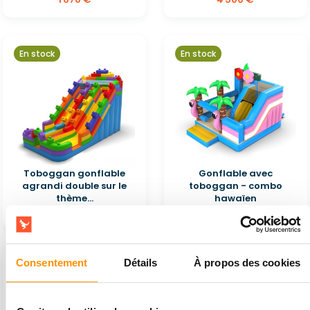
En stock
En stock
Toboggan gonflable
Gonflable avec
agrandi double sur le
toboggan - combo
thème...
hawaïen
4 500 €
2 250 €
Consentement
Détails
À propos des cookies
En stock
En stock