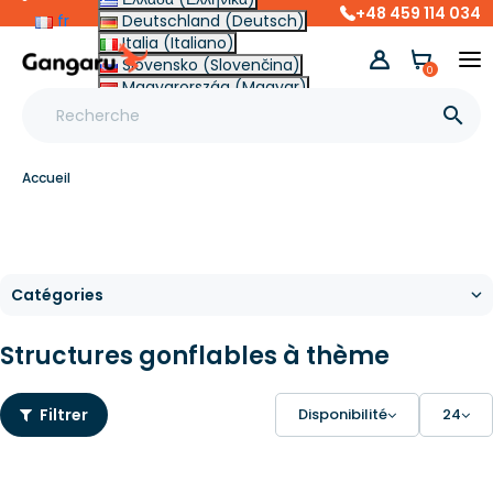
+48 459 114 034
fr
Deutschland (Deutsch)
Italia (Italiano)
Slovensko (Slovenčina)
0
Magyarország (Magyar)
Other (English €)

Accueil
Structures gonflables à thème
Filtrer
Disponibilité
24