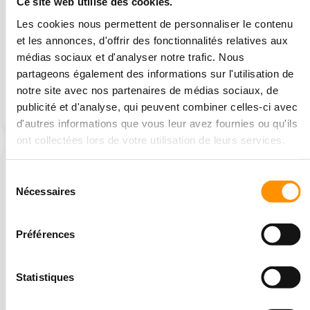
Ce site web utilise des cookies.
Les cookies nous permettent de personnaliser le contenu
et les annonces, d'offrir des fonctionnalités relatives aux
médias sociaux et d'analyser notre trafic. Nous
partageons également des informations sur l'utilisation de
Gonflable avec
Petit château gonflable
toboggan - combo
pirate avec piscine à...
notre site avec nos partenaires de médias sociaux, de
Jungle
publicité et d'analyse, qui peuvent combiner celles-ci avec
2 120 €
1 070 €
d'autres informations que vous leur avez fournies ou qu'ils
ont collectées lors de votre utilisation de leurs services.
En stock
En stock
Sélection
Nécessaires
du
consentement
Préférences
Statistiques
Aire de jeux gonflable
Aire de jeux gonflable
8x6 sur le thème de la...
6x5 sur le thème des...