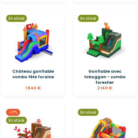
En stock
En stock
Château gonflable
Gonflable avec
combo fête foraine
toboggan - combo
forestier
1 640 €
2 140 €
-17%
En stock
En stock