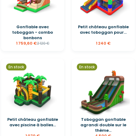
Gonflable avec
Petit château gonflable
toboggan - combo
avec toboggan pour...
bonbons
1 759,60 €
1 240 €
2 120 €
En stock
En stock
Petit château gonflable
Toboggan gonflable
avec piscine à balles...
agrandi double sur le
thème...
1 070 €
4 500 €