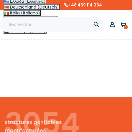
Ελλάδα (Ελληνικά)
+48 459 114 034
Deutschland (Deutsch)
Italia (Italiano)
Slovensko (Slovenčina)

Magyarország (Magyar)
0
Other (English €)
3054
structures gonflables
manufacturées