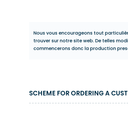
aboutissa
entièrement conforme. Pour plus
peuvent s
d'informations sur les certificats et les
un stade 
attestations, qui peuvent vous aider à
poser des
organiser votre connaissance de la
fabricant
documentation requise en Pologne,
Nous vous encourageons tout particulièr
veuillez visiter notre blog.
trouver sur notre site web. De telles m
commencerons donc la production presqu
SCHEME FOR ORDERING A CUS