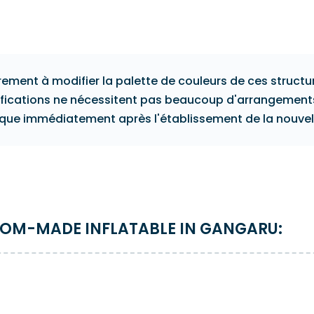
nts des problèmes qui
de vous conseiller les solutio
urvenir et de les éliminer à
plus rentables.
très précoce, ce qui peut
 problèmes à d'autres
s.
ement à modifier la palette de couleurs de ces structu
odifications ne nécessitent pas beaucoup d'arrangemen
e immédiatement après l'établissement de la nouvelle
TOM-MADE INFLATABLE IN GANGARU: