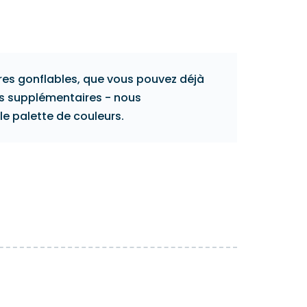
ns les
garantie se trouvent dans les
CONDITIONS DE GARANTIE.
res gonflables, que vous pouvez déjà
ts supplémentaires - nous
 palette de couleurs.