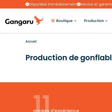
Disponible immédiatement
Service et garanti
Boutique
Production
Accueil
Production de gonflab
11
années d'expérience