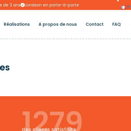
e de 3 ans
Livraison en porte-à-porte
fr
Réalisations
A propos de nous
Contact
FAQ
les
1279
des clients satisfaits