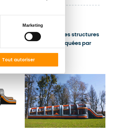
t
qualité.
960 pour
Marketing
s
GARANTIE pour les structures
:
gonflables fabriquées par
 la
Gangaru :
nflables
Les attractions gonflables qui
Tout autoriser
nce dans
nécessitent une alimentation
la
constante en air sont couvertes par
ables nous
une
garantie de trois ans
. Nous les
ipements
produisons pour qu'elles vous servent
férents
le plus longtemps possible et nous
tions
mettons tout en œuvre pour qu'elles
 le
le fassent de manière irréprochable.
 heureux
Les conditions détaillées de la