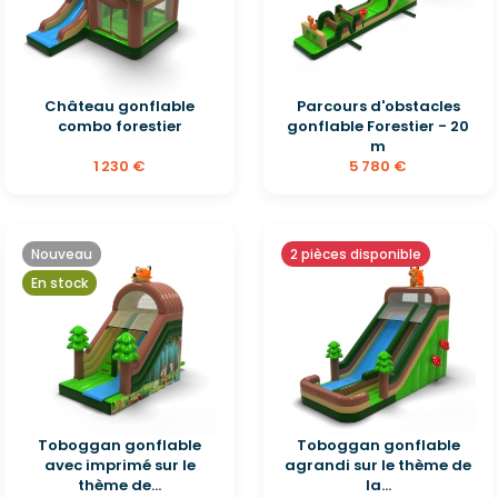
Château gonflable
Parcours d'obstacles
combo forestier
gonflable Forestier - 20
m
1 230 €
5 780 €
Nouveau
2 pièces disponible
En stock
Toboggan gonflable
Toboggan gonflable
avec imprimé sur le
agrandi sur le thème de
thème de...
la...