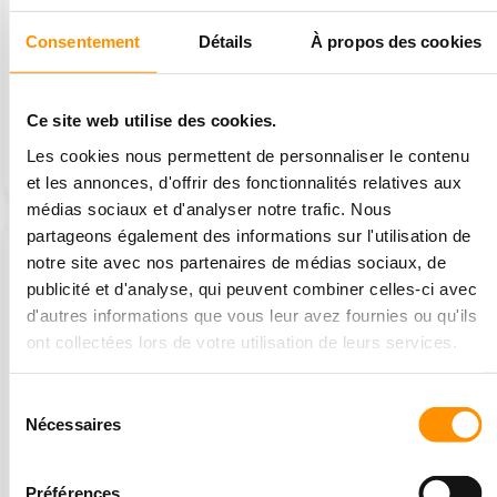
Consentement
Détails
À propos des cookies
Ce site web utilise des cookies.
Aire de jeux gonflable
Labyrinthe gonflable à
6x5 sur le thème de la...
thème forestier
Les cookies nous permettent de personnaliser le contenu
2 340 €
16 950 €
et les annonces, d'offrir des fonctionnalités relatives aux
médias sociaux et d'analyser notre trafic. Nous
partageons également des informations sur l'utilisation de
notre site avec nos partenaires de médias sociaux, de
publicité et d'analyse, qui peuvent combiner celles-ci avec
d'autres informations que vous leur avez fournies ou qu'ils
ont collectées lors de votre utilisation de leurs services.
Sélection
Nécessaires
du
Aire de jeux gonflable
Parc gonflable de loisirs
consentement
6x6 sur le thème de la...
sur le thème de la forêt
3 000 €
32 330 €
Préférences