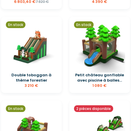
6 803,40 €
4 390 €
7 820 €
En stock
En stock
Double toboggan à
Petit château gonflable
thème forestier
avec piscine à balles...
3 210 €
1 080 €
En stock
2 pièces disponible