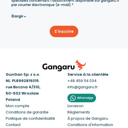
spéciales concernant l'assortiment disponible sur gangaru.fr
par courrier électronique (e-mail).*
Élargir
S'inscrire
GunGan Sp. z o.o.
Service à la clientèle
NL: PL8992819315
+48 459 114 034
rue Boczna 4/310,
info@gangaru.fr
50-502 Wrocław
WhatsApp
Poland
Mon compte
Livraison
Conditions de garantie
Règlements
Politique de confidentialité
À propos de Gangaru
Contact
Conditions d'information