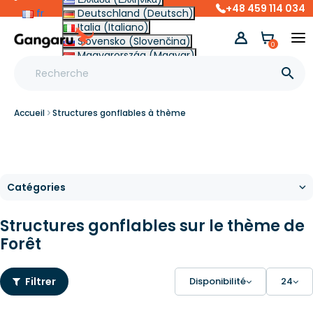
+48 459 114 034
fr
Deutschland (Deutsch)
Italia (Italiano)
Slovensko (Slovenčina)
0
Magyarország (Magyar)
Other (English €)

Accueil
Structures gonflables à thème
Structures gonflables sur le thème de
Forêt
Filtrer
Disponibilité
24