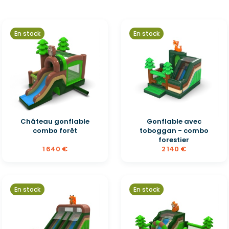
En stock
En stock
Château gonflable
Gonflable avec
combo forêt
toboggan - combo
forestier
1 640 €
2 140 €
En stock
En stock