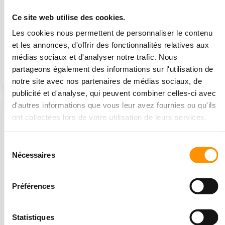
Ce site web utilise des cookies.
Les cookies nous permettent de personnaliser le contenu
et les annonces, d'offrir des fonctionnalités relatives aux
Soufflerie 350 W
Housse pour structures
médias sociaux et d'analyser notre trafic. Nous
gonflables
partageons également des informations sur l'utilisation de
110 €
50 €
notre site avec nos partenaires de médias sociaux, de
publicité et d'analyse, qui peuvent combiner celles-ci avec
d'autres informations que vous leur avez fournies ou qu'ils
En stock
-12%
ont collectées lors de votre utilisation de leurs services.
En stock
Sélection
Nécessaires
du
consentement
Préférences
Sac de lestage à sable
Générateur de mousse
Gangaru
Statistiques
30 €
1 029,60 €
1 170 €