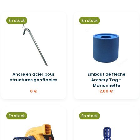
En stock
En stock
Ancre en acier pour
Embout de flèche
structures gonflables
Archery Tag -
Marionnette
6 €
2,60 €
En stock
En stock