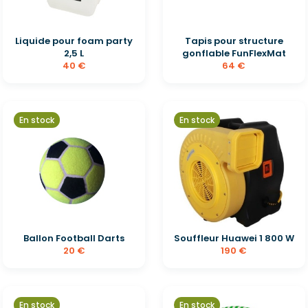
Liquide pour foam party
Tapis pour structure
2,5 L
gonflable FunFlexMat
40 €
64 €
En stock
En stock
Ballon Football Darts
Souffleur Huawei 1 800 W
20 €
190 €
En stock
En stock