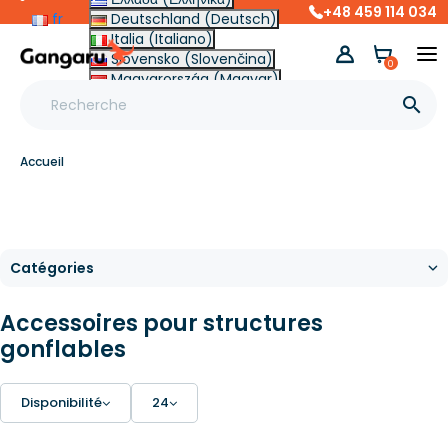
+48 459 114 034
fr
Deutschland (Deutsch)
Italia (Italiano)
Slovensko (Slovenčina)
0
Magyarország (Magyar)
Other (English €)

Accueil
Accessoires pour structures
gonflables
Disponibilité
24