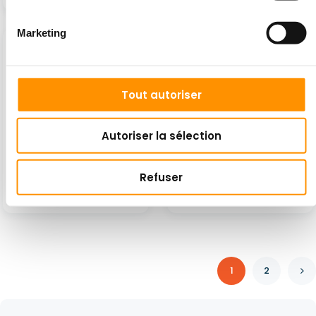
Marketing
En stock
En stock
Tout autoriser
Autoriser la sélection
Pompe électrique Pk-501
Bateau à manivelle en
Refuser
plastique
60 €
310 €
1
2