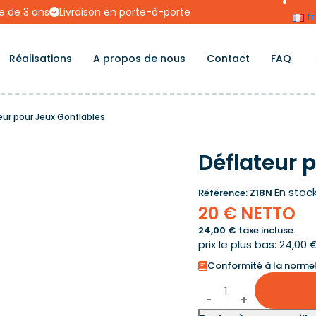
e de 3 ans
Livraison en porte-à-porte
fr
Réalisations
A propos de nous
Contact
FAQ
leur pour Jeux Gonflables
Déflateur 
En stoc
Référence:
Z18N
20 € NETTO
24,00 €
taxe incluse.
prix le plus bas: 24,00 
Conformité à la norme