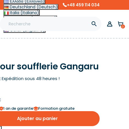
Ελλάδα (Ελληνικά)
+48 459 114 034
Deutschland (Deutsch)
Italia (Italiano)
Slovensko (Slovenčina)

Magyarország (Magyar)
0
Other (English €)
pour soufflerie Gangaru
k
Expédition sous 48 heures !
€
1 an de garantie
Formation gratuite
Ajouter au panier