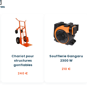
r
res
Chariot pour
Soufflerie Gangaru
structures
2300 W
gonflables
210 €
240 €