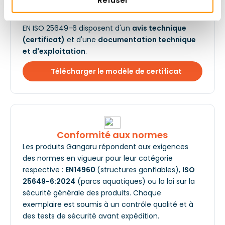
Refuser
Sécurité
Tous les appareils soumis aux normes EN 14960 et
EN ISO 25649-6 disposent d'un
avis technique
(certificat)
et d'une
documentation technique
et d'exploitation
.
Télécharger le modèle de certificat
Conformité aux normes
Les produits Gangaru répondent aux exigences
des normes en vigueur pour leur catégorie
respective :
EN14960
(structures gonflables),
ISO
25649-6:2024
(parcs aquatiques) ou la loi sur la
sécurité générale des produits. Chaque
exemplaire est soumis à un contrôle qualité et à
des tests de sécurité avant expédition.