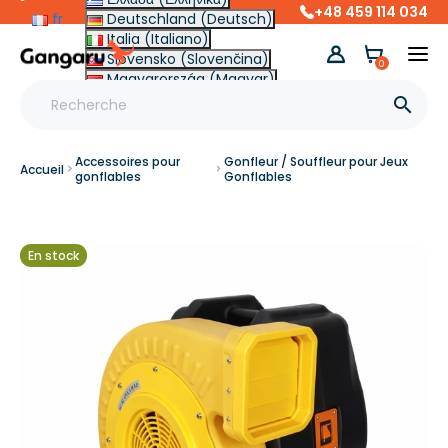
+48 459 114 034
fr
Deutschland (Deutsch)
Italia (Italiano)
Slovensko (Slovenčina)
0
Magyarország (Magyar)
Other (English €)

Accessoires pour
Gonfleur / Souffleur pour Jeux
Accueil
gonflables
Gonflables
En stock