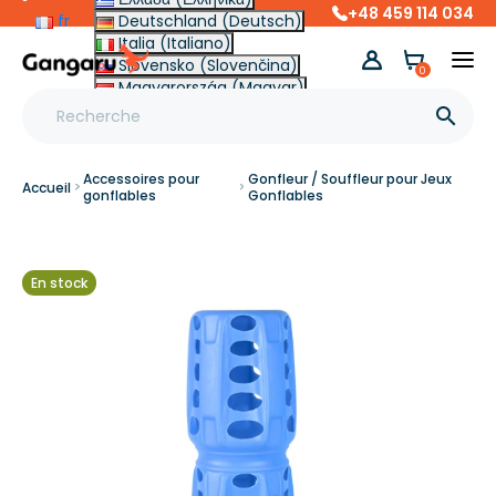
+48 459 114 034
fr
Deutschland (Deutsch)
Italia (Italiano)
Slovensko (Slovenčina)
0
Magyarország (Magyar)
Other (English €)

Accessoires pour
Gonfleur / Souffleur pour Jeux
Accueil
gonflables
Gonflables
En stock