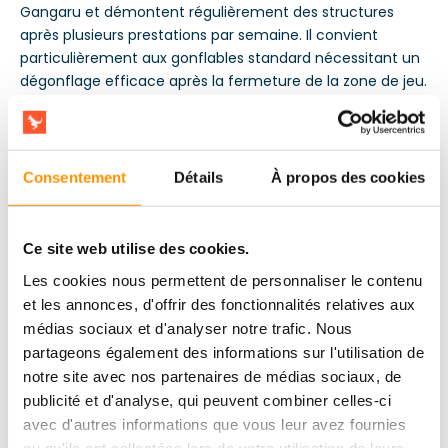
Gangaru et démontent régulièrement des structures
après plusieurs prestations par semaine. Il convient
particulièrement aux gonflables standard nécessitant un
dégonflage efficace après la fermeture de la zone de jeu.
Il résout un problème opérationnel simple mais coûteux:
un démontage trop long allonge le temps de travail de
l’équipe et retarde la préparation du matériel pour le
départ suivant.
Consentement
Détails
À propos des cookies
Ce site web utilise des cookies.
Les cookies nous permettent de personnaliser le contenu
et les annonces, d'offrir des fonctionnalités relatives aux
médias sociaux et d'analyser notre trafic. Nous
partageons également des informations sur l'utilisation de
notre site avec nos partenaires de médias sociaux, de
publicité et d'analyse, qui peuvent combiner celles-ci
avec d'autres informations que vous leur avez fournies
ou qu'ils ont collectées lors de votre utilisation de leurs