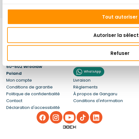
Tout autoriser
Autoriser la sélect
GunGan Sp. z o.o.
Service à la clientèle
Refuser
NL: PL8992819315
+48 459 114 034
rue Boczna 4/310,
info@gangaru.fr
50-502 Wrocław
WhatsApp
Poland
Mon compte
Livraison
Conditions de garantie
Règlements
Politique de confidentialité
À propos de Gangaru
Contact
Conditions d'information
Déclaration d'accessibilité