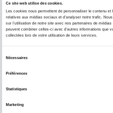
Ce site web utilise des cookies.
Inscrivez-vous à la
newsletter
Les cookies nous permettent de personnaliser le contenu et le
relatives aux médias sociaux et d'analyser notre trafic. No
sur l'utilisation de notre site avec nos partenaires de médias 
Nom
*
peuvent combiner celles-ci avec d'autres informations que vo
collectées lors de votre utilisation de leurs services.
E-mail
*
Sélection
Nécessaires
du
Inscrivez-vous pour recevoir des informations, des
consentement
promotions et des offres spéciales sur la gamme disponible
sur gangaru.fr.
Préférences
J'accepte de recevoir de GunGan Sp. z o.o. des informations
sur les promotions, les nouveaux produits et les offres
spéciales concernant l'assortiment disponible sur gangaru.fr
Statistiques
par courrier électronique (e-mail).*
Élargir
Marketing
S'inscrire