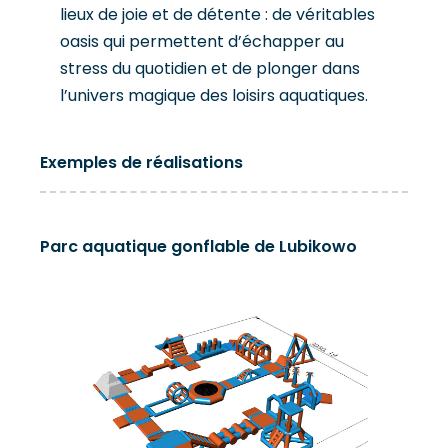
supplémentaires.
lieux de joie et de détente : de véritables
oasis qui permettent d’échapper au
stress du quotidien et de plonger dans
l’univers magique des loisirs aquatiques.
Lubikowskie
Polanica-Zdrój
Polkowice
Wrocław
Jelcz Laskowice
Gwizdówka
Januszkowice
Łopatki
Osieczek
Blizno
Częstochowa
Lidzbark
Lubianka
Exemples de réalisations
Parc aquatique gonflable de Lubikowo