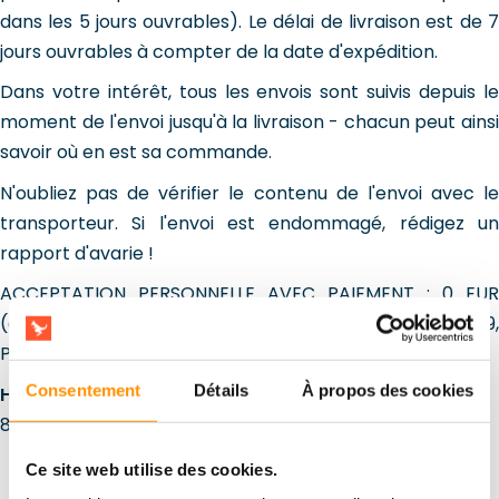
dans les 5 jours ouvrables). Le délai de livraison est de 7
jours ouvrables à compter de la date d'expédition.
Dans votre intérêt, tous les envois sont suivis depuis le
moment de l'envoi jusqu'à la livraison - chacun peut ainsi
savoir où en est sa commande.
N'oubliez pas de vérifier le contenu de l'envoi avec le
transporteur. Si l'envoi est endommagé, rédigez un
rapport d'avarie !
ACCEPTATION PERSONNELLE AVEC PAIEMENT : 0 EUR
(collecte à Wroclaw - Leona Popielskiego 1 , 52-019,
Pologne).
Consentement
Détails
À propos des cookies
Horaires de retrait sur place :
Du lundi au vendredi :
8h00 - 16h00
Ce site web utilise des cookies.