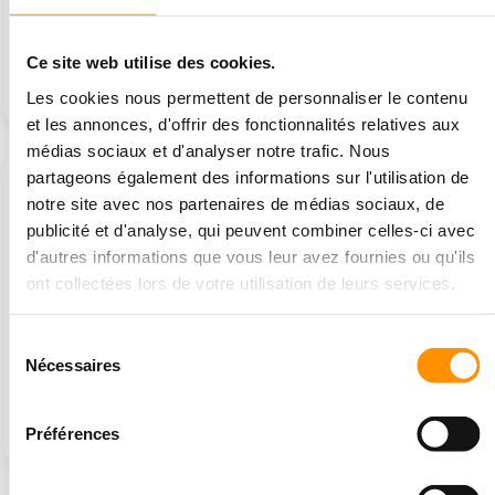
Château gonflable
Toboggan gonflable
4,5x3,6 sur le thème des
Bateau pirate
Ce site web utilise des cookies.
pirates
1 850 €
4 732,50 €
4 810 €
Les cookies nous permettent de personnaliser le contenu
et les annonces, d'offrir des fonctionnalités relatives aux
médias sociaux et d'analyser notre trafic. Nous
partageons également des informations sur l'utilisation de
1 pièces disponible
1 pièces disponible
notre site avec nos partenaires de médias sociaux, de
publicité et d'analyse, qui peuvent combiner celles-ci avec
d'autres informations que vous leur avez fournies ou qu'ils
ont collectées lors de votre utilisation de leurs services.
Sélection
Nécessaires
du
Course-fusée
Parcours d'obstacles
gonflable Cosmique - 15
consentement
m
980 €
4 390 €
Préférences