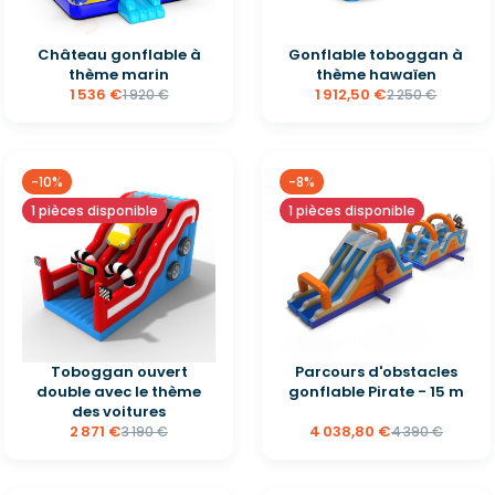
Château gonflable à
Gonflable toboggan à
thème marin
thème hawaïen
1 536 €
1 912,50 €
1 920 €
2 250 €
-10%
-8%
1 pièces disponible
1 pièces disponible
Toboggan ouvert
Parcours d'obstacles
double avec le thème
gonflable Pirate - 15 m
des voitures
2 871 €
4 038,80 €
3 190 €
4 390 €