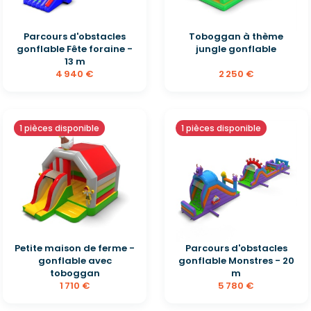
Parcours d'obstacles
Toboggan à thème
gonflable Fête foraine -
jungle gonflable
13 m
4 940 €
2 250 €
1 pièces disponible
1 pièces disponible
Petite maison de ferme -
Parcours d'obstacles
gonflable avec
gonflable Monstres - 20
toboggan
m
1 710 €
5 780 €