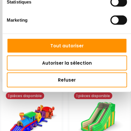
Statistiques
1 pièces disponible
1 pièces disponible
Marketing
Tout autoriser
Toboggan gonflable
Avaleur gonflable -
agrandi sur le thème
requin
Autoriser la sélection
de...
3 860 €
4 600 €
Refuser
1 pièces disponible
1 pièces disponible