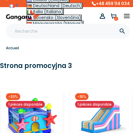
+48 459 114 034
fr
Deutschland (Deutsch)
Italia (Italiano)
Slovensko (Slovenčina)
0
Magyarország (Magyar)
Other (English €)

Accueil
Strona promocyjna 3
-20%
-15%
1 pièces disponible
1 pièces disponible