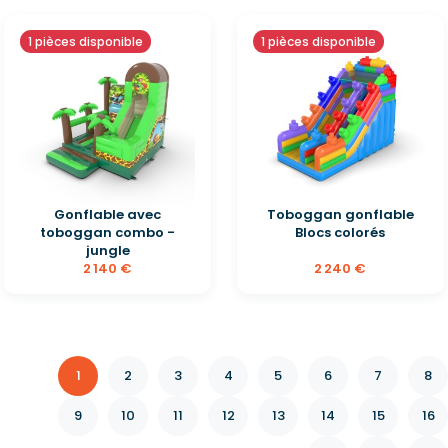
1 pièces disponible
1 pièces disponible
Gonflable avec
Toboggan gonflable
toboggan combo -
Blocs colorés
jungle
2 140 €
2 240 €
1
2
3
4
5
6
7
8
9
10
11
12
13
14
15
16