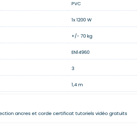
PVC
1x 1200 W
+/- 70 kg
EN14960
3
1,4 m
ection
ancres et corde
certificat
tutoriels vidéo gratuits