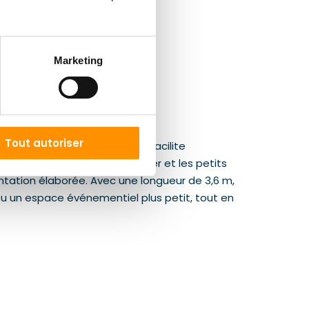
Marketing
Tout autoriser
tion compacte avec glissade facilite
s, les pique-niques de quartier et les petits
tation élaborée. Avec une longueur de 3,6 m,
 ou un espace événementiel plus petit, tout en