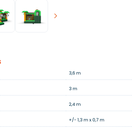
Next
s
3,6 m
3 m
2,4 m
+/- 1,3 m x 0,7 m