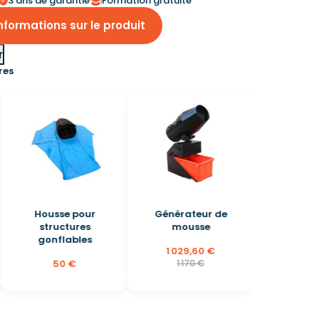
3 ans de garantie
Formation gratuite
formations sur le produit
r
res
Housse pour
Générateur de
structures
mousse
gonflables
1 029,60 €
50 €
1 170 €