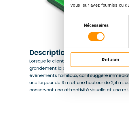
vous leur avez fournies ou qu'
Sélection
Nécessaires
du
consentement
Description du produit
Refuser
Lorsque le client dispose d’un espace limité, 
grandement la conclusion de la réservation. Le 
événements familiaux, car il suggère immédi
une largeur de 3 m et une hauteur de 2,4 m, ce
conservant une attractivité visuelle et une ro