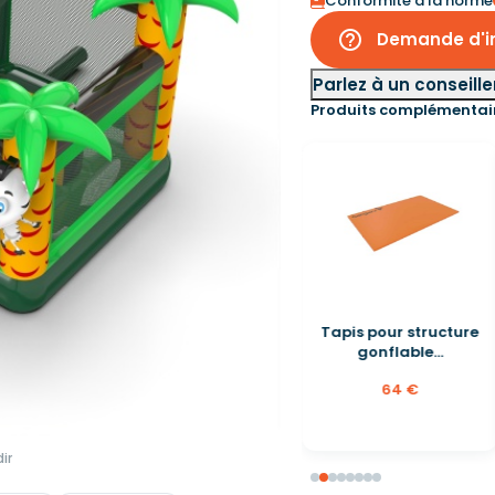
Conformité à la norme
help_outline
Demande d'in
Parlez à un conseille
Produits complémentai
Tapis pour structure
gonflable...
64 €
ir