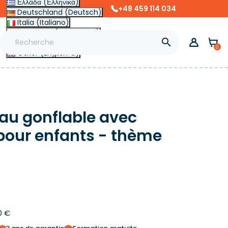
Ελλάδα (Ελληνικά)
+48 459 114 034
Deutschland (Deutsch)
Italia (Italiano)
Slovensko (Slovenčina)

Magyarország (Magyar)
0
Other (English €)
eau gonflable avec
pour enfants - thème
0 €