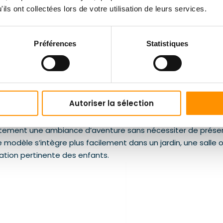
ils ont collectées lors de votre utilisation de leurs services.
Préférences
Statistiques
Autoriser la sélection
mais ne veut pas renoncer à deux formes de jeu, la configura
thème jungle aide à vendre l’attraction pour les anniversaire
atement une ambiance d’aventure sans nécessiter de présen
 modèle s’intègre plus facilement dans un jardin, une salle
tation pertinente des enfants.