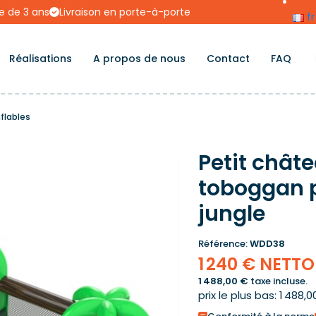
e de 3 ans
Livraison en porte-à-porte
fr
Réalisations
A propos de nous
Contact
FAQ
flables
Petit chât
toboggan 
jungle
Référence:
WDD38
1 240 € NETTO
1 488,00 €
taxe incluse.
prix le plus bas: 1 488,0